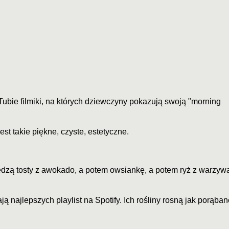
ie filmiki, na których dziewczyny pokazują swoją "morning
jest takie piękne, czyste, estetyczne.
jedzą tosty z awokado, a potem owsiankę, a potem ryż z warzyw
ą najlepszych playlist na Spotify. Ich rośliny rosną jak porąban