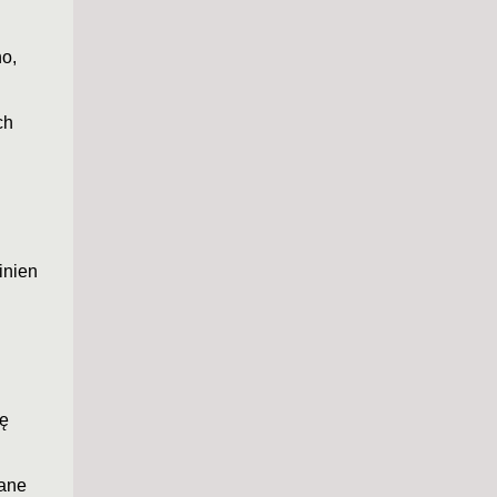
o,
ch
inien
ię
wane