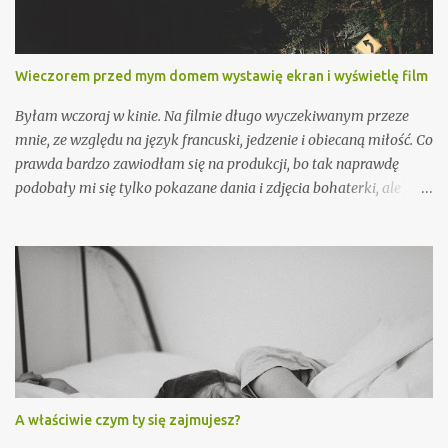
Wieczorem przed mym domem wystawię ekran i wyświetlę film
Byłam wczoraj w kinie. Na filmie długo wyczekiwanym przeze
mnie, ze względu na język francuski, jedzenie i obiecaną miłość. Co
prawda bardzo zawiodłam się na produkcji, bo tak naprawdę
podobały mi się tylko pokazane dania i zdjęcia bohaterki, ale
przecież z każdego momentu można wynieść coś miłego. W jednej
ze scen Jacques zapytał Annę o najlepszy moment jej życia. Dobre
pytanie... Wyszłam z kina w nostalgicznym nastroju, po czym
uśmiechnęłam się, bo żadnego takowego nie pamiętam.
Powinnam się smucić, ale przecież to może oznaczać, że taki
idealny, przepiękny moment jest jeszcze przede mną. Może to
będzie wymarzone wesele w ogrodzie, może narodziny Ignasia, a
może pierwsze chwile z nowym psem. Wspomnień tych ładnych
mam dość niewiele, ale są one na tyle znaczące, że przypominam
A właściwie czym ty się zajmujesz?
je sobie w najmniej oczekiwanych momentach. Takich jak ta dziś.