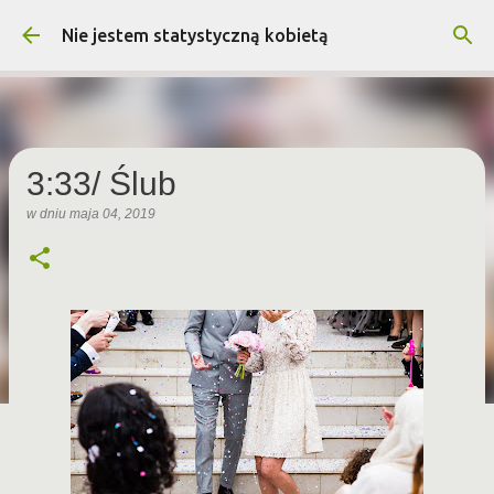
Przejdź do głównej zawartości
Nie jestem statystyczną kobietą
3:33/ Ślub
w dniu
maja 04, 2019