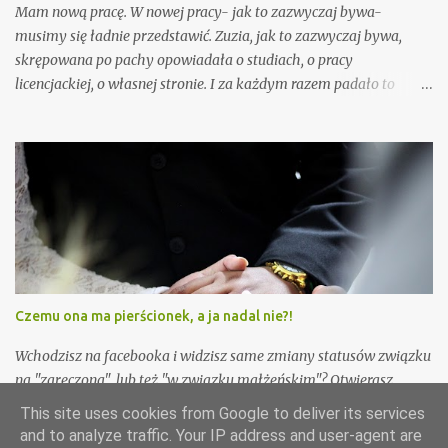
Po zjedzonym obiedzie, który swoją drogą wyszedł mi naprawdę
Mam nową pracę. W nowej pracy- jak to zazwyczaj bywa-
dobrze, zaczęłam myć naczynia. Czasem gdy sprzątam lubię sobie
musimy się ładnie przedstawić. Zuzia, jak to zazwyczaj bywa,
coś zanucić. I...
skrępowana po pachy opowiadała o studiach, o pracy
licencjackiej, o własnej stronie. I za każdym razem padało to
magiczne pytanie... "A o czym piszesz?" Moja siostra bardzo często
dostaje podobne od naszych kochanych dziadków, którzy za
każdym razem nie wiedzą czym Karolina zajmuje się w pracy. To
pytanie jest o tyle nurtujące, że ciężko jest mi na nie odpowiedzieć
w kilku dobrych słowach. Zdarza się tak, że pisząc post wiem, że
będzie on zabawny i ciekawy. Są jednak takie dni, że całość
wychodzi dość marnie i smutno. Mam wtedy wrażenie, że moja
mama chce napisać do mnie "może wpadniesz na rosołek w
niedzielę?", tak jakby to miało mi poprawić humor. Czasem
Czemu ona ma pierścionek, a ja nadal nie?!
poprawia, a już na pewno w takich sytuacjach jak ostatnio...
Byłam o krok od śmierci. Stała na środku ciemnego tunelu i
Wchodzisz na facebooka i widzisz same zmiany statusów związku
wołała "chodź! Chcesz być gorącą laską xs? Chodź! Dodam ci
na "zaręczona", lub też "w związku małżeńskim"? Otwierasz
jeszc...
instagrama a tam milion zdjęć rozkosznie śpiących, płaczących,
This site uses cookies from Google to deliver its services
uśmiechających się, a nawet sikających dzieci? Boisz się wejść na
and to analyze traffic. Your IP address and user-agent are