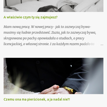
będzie wymarzone wesele w ogrodzie, może narodziny Ignasia, a
może pierwsze chwile z nowym psem. Wspomnień tych ładnych
mam dość niewiele, ale są one na tyle znaczące, że przypominam
A właściwie czym ty się zajmujesz?
je sobie w najmniej oczekiwanych momentach. Takich jak ta dziś.
Po zjedzonym obiedzie, który swoją drogą wyszedł mi naprawdę
Mam nową pracę. W nowej pracy- jak to zazwyczaj bywa-
dobrze, zaczęłam myć naczynia. Czasem gdy sprzątam lubię sobie
musimy się ładnie przedstawić. Zuzia, jak to zazwyczaj bywa,
coś zanucić. I...
skrępowana po pachy opowiadała o studiach, o pracy
licencjackiej, o własnej stronie. I za każdym razem padało to
magiczne pytanie... "A o czym piszesz?" Moja siostra bardzo często
dostaje podobne od naszych kochanych dziadków, którzy za
każdym razem nie wiedzą czym Karolina zajmuje się w pracy. To
pytanie jest o tyle nurtujące, że ciężko jest mi na nie odpowiedzieć
w kilku dobrych słowach. Zdarza się tak, że pisząc post wiem, że
będzie on zabawny i ciekawy. Są jednak takie dni, że całość
wychodzi dość marnie i smutno. Mam wtedy wrażenie, że moja
mama chce napisać do mnie "może wpadniesz na rosołek w
niedzielę?", tak jakby to miało mi poprawić humor. Czasem
Czemu ona ma pierścionek, a ja nadal nie?!
poprawia, a już na pewno w takich sytuacjach jak ostatnio...