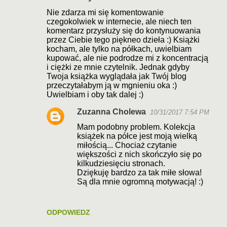
K
Nie zdarza mi się komentowanie
o
czegokolwiek w internecie, ale niech ten
komentarz przysłuży się do kontynuowania
m
przez Ciebie tego piękneo dzieła :) Książki
e
kocham, ale tylko na półkach, uwielbiam
kupować, ale nie podrodze mi z koncentracją
n
i ciężki ze mnie czytelnik. Jednak gdyby
t
Twoja książka wyglądała jak Twój blog
przeczytałabym ją w mgnieniu oka :)
a
Uwielbiam i oby tak dalej :)
r
Zuzanna Cholewa
10/31/2017 7:54 PM
z
Mam podobny problem. Kolekcja
e
książek na półce jest moją wielką
miłością... Chociaż czytanie
większości z nich skończyło się po
kilkudziesięciu stronach.
Dziękuję bardzo za tak miłe słowa!
Są dla mnie ogromną motywacją! :)
ODPOWIEDZ