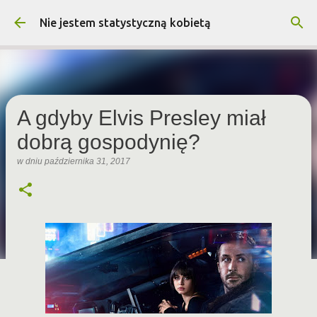
Przejdź do głównej zawartości
Nie jestem statystyczną kobietą
A gdyby Elvis Presley miał
dobrą gospodynię?
w dniu
października 31, 2017