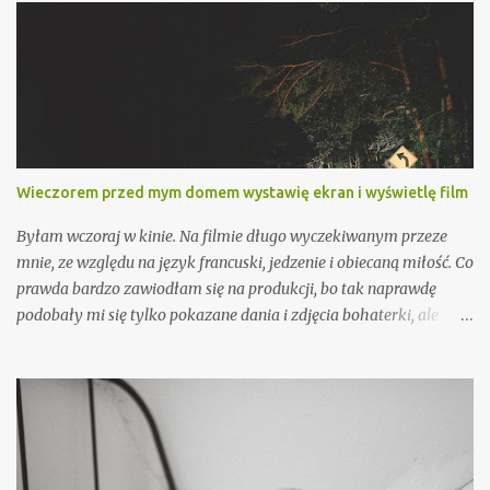
Wieczorem przed mym domem wystawię ekran i wyświetlę film
Byłam wczoraj w kinie. Na filmie długo wyczekiwanym przeze
mnie, ze względu na język francuski, jedzenie i obiecaną miłość. Co
prawda bardzo zawiodłam się na produkcji, bo tak naprawdę
podobały mi się tylko pokazane dania i zdjęcia bohaterki, ale
przecież z każdego momentu można wynieść coś miłego. W jednej
ze scen Jacques zapytał Annę o najlepszy moment jej życia. Dobre
pytanie... Wyszłam z kina w nostalgicznym nastroju, po czym
uśmiechnęłam się, bo żadnego takowego nie pamiętam.
Powinnam się smucić, ale przecież to może oznaczać, że taki
idealny, przepiękny moment jest jeszcze przede mną. Może to