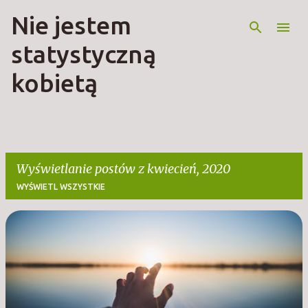
Nie jestem
Przejdź do głównej zawartości
statystyczną
kobietą
Wyświetlanie postów z kwiecień, 2020
WYŚWIETL WSZYSTKIE
P
o
s
t