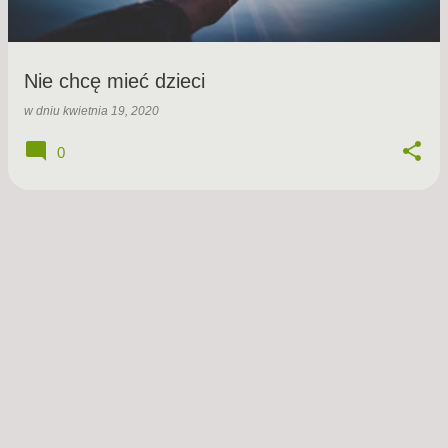
y
Nie chcę mieć dzieci
w dniu
kwietnia 19, 2020
0